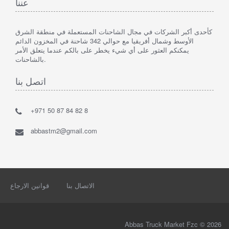
عننا
كأحدى أكبر الشركات في مجال الشاحنات المستعملة في منطقة الشرق
الأوسط وشمال أفريقيا مع حوالي 342 شاحنة في المخزون الدائم
يمكنكم العثور على أي شيء يخطر على بالكم عندما يتعلق الأمر
بالشاحنات.
اتصل بنا
+971 50 87 84 82 8
abbastm2@gmail.com
الاتصال بنا
قوانين الارجاع
Abbas Truck Market Fzc © 2026